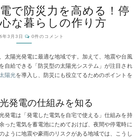
マ
熊
発電で防災力を高める！停
本
ジ
の
安心な暮らしの作り方
太
陽
コ
ャ
26年3月3日
0件のコメント
光
メ
ン
発
ト
電
、太陽光発電に最適な地域です。加えて、地震や台風
ー
で
を自給できる「防災型の太陽光システム」が注目され
防
太陽光
を導入し、防災にも役立てるためのポイントを
ナ
災
力
を
ル
光発電の仕組みを知る
高
め
光発電は「発電した電気を自宅で使える」仕組みを持
る！
余った電気を蓄電池にためておけば、夜間や停電時に
停
電
のように地震や豪雨のリスクがある地域では、こうし