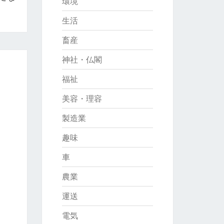
環境
生活
畜産
神社・仏閣
福祉
美容・理容
製造業
趣味
車
農業
運送
電気