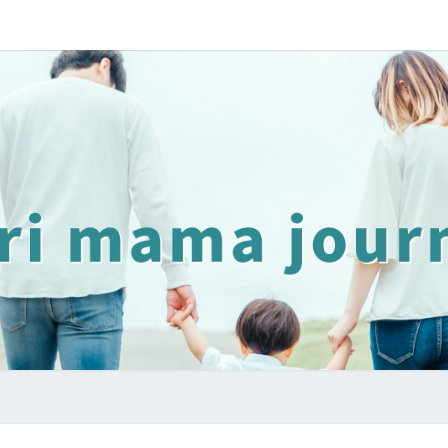
ゆ
子
育
て
世
り
代
の
リ
ア
マ
ル