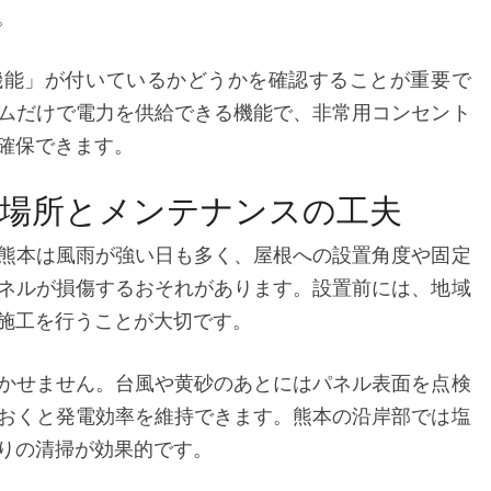
時
。
に
も
機能」が付いているかどうかを確認することが重要で
安
ムだけで電力を供給できる機能で、非常用コンセント
心
確保できます。
な
暮
ら
置場所とメンテナンスの工夫
し
熊本は風雨が強い日も多く、屋根への設置角度や固定
の
作
ネルが損傷するおそれがあります。設置前には、地域
り
施工を行うことが大切です。
方
かせません。台風や黄砂のあとにはパネル表面を点検
おくと発電効率を維持できます。熊本の沿岸部では塩
りの清掃が効果的です。