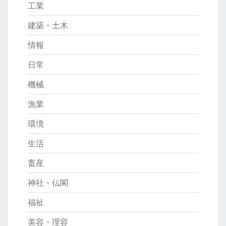
工業
建築・土木
情報
日常
機械
漁業
環境
生活
畜産
神社・仏閣
福祉
美容・理容