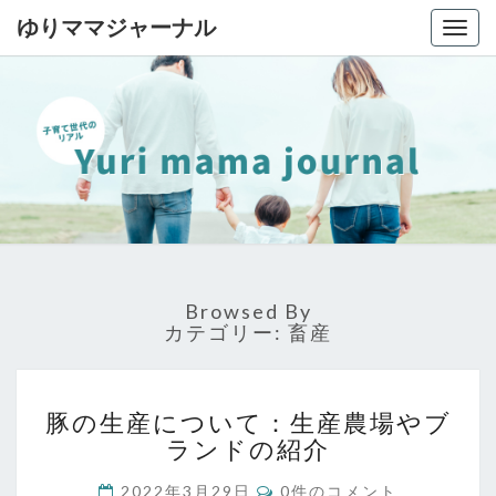
ゆりママジャーナル
Togg
navig
ゆ
子
育
て
り
世
代
マ
の
リ
マ
ア
ル
Browsed By
ジ
カテゴリー:
畜産
ャ
ー
豚
豚の生産について：生産農場やブ
の
ナ
ランドの紹介
生
ル
産
コ
2022年3月29日
0件のコメント