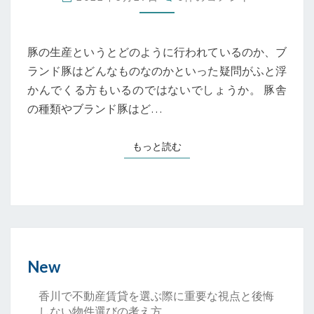
に
メ
つ
ン
ト
い
て：
豚の生産というとどのように行われているのか、ブ
生
ランド豚はどんなものなのかといった疑問がふと浮
産
かんでくる方もいるのではないでしょうか。 豚舎
農
場
の種類やブランド豚はど…
や
ブ
もっと読む
もっと読む
ラ
ン
ド
の
紹
介
New
香川で不動産賃貸を選ぶ際に重要な視点と後悔
しない物件選びの考え方